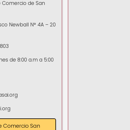
 Comercio de San
isco Newball N° 4A – 20
3803
nes de 8:00 a.m a 5:00
sai.org
.org
e Comercio San