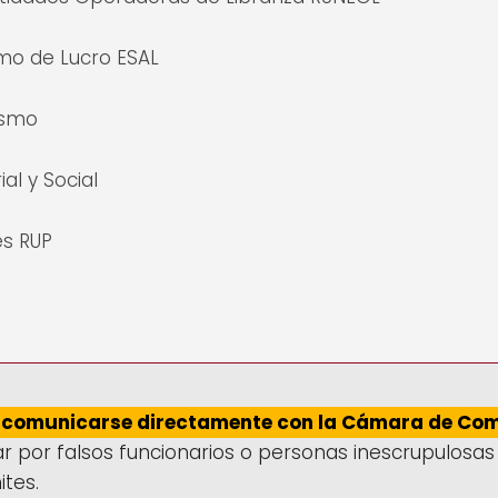
imo de Lucro ESAL
ismo
al y Social
es RUP
comunicarse directamente con la Cámara de Com
r por falsos funcionarios o personas inescrupulosas
ites.