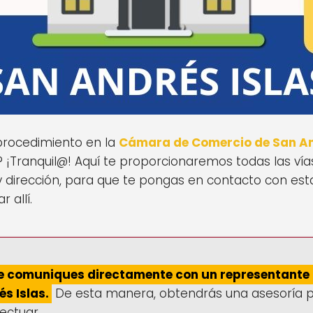
 procedimiento en la
Cámara de Comercio de San An
 ¡Tranquil@! Aquí te proporcionaremos todas las ví
 y dirección, para que te pongas en contacto con est
 allí.
e comuniques directamente con un representante
s Islas.
De esta manera, obtendrás una asesoría p
ectuar.