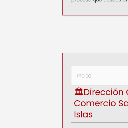
Indice
🏛️Direcció
Comercio
Sa
Islas