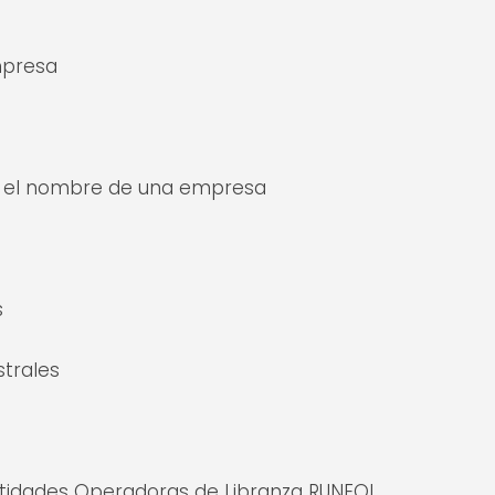
mpresa
a el nombre de una empresa
s
strales
Entidades Operadoras de Libranza RUNEOL