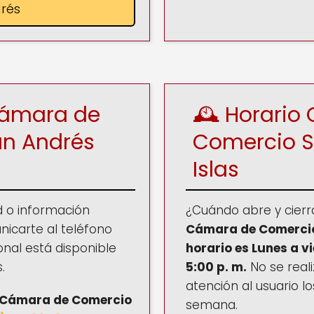
rés
Cámara de
🕰️ Horari
n Andrés
Comercio
S
Islas
d o información
¿Cuándo abre y cier
nicarte al teléfono
Cámara de Comercio
onal está disponible
horario es
Lunes a vi
.
5:00 p. m.
No se reali
atención al usuario lo
e Cámara de Comercio
semana.