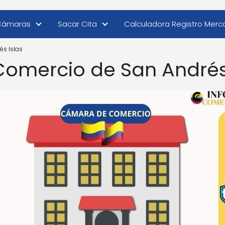
Cámaras
Sacar Cita
Calculadora Registro Merca
s Islas
omercio de San Andrés 