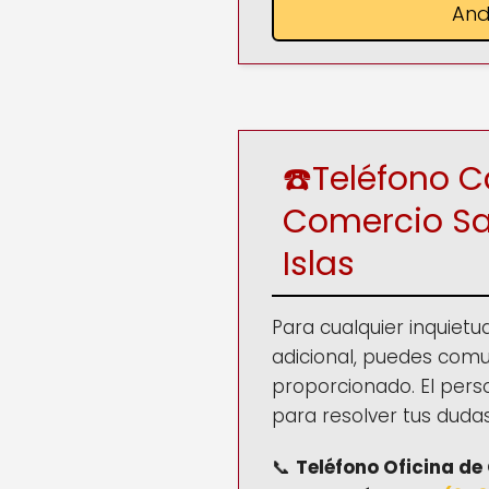
And
☎️Teléfono 
Comercio Sa
Islas
Para cualquier inquietu
adicional, puedes comu
proporcionado. El pers
para resolver tus dudas
📞
Teléfono
Oficina d