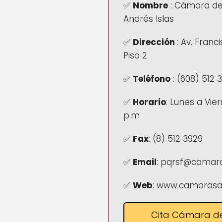
✅
Nombre
: Cámara de
Andrés Islas
✅
Dirección
:
Av. Franc
Piso 2
✅
Teléfono
:
(608) 512 
✅
Horario
:
Lunes a Vier
p.m
✅
Fax
:
(8) 512 3929
✅
Email
: pqrsf@camara
✅
Web
: www.camarasai
Cita Cámara d