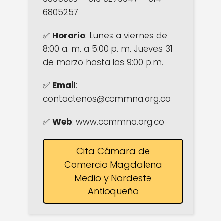
6805257
✅
Horario
:
Lunes a viernes de
8:00 a. m. a 5:00 p. m. Jueves 31
de marzo hasta las 9:00 p.m.
✅
Email
:
contactenos@ccmmna.org.co
✅
Web
: www.ccmmna.org.co
Cita Cámara de
Comercio Magdalena
Medio y Nordeste
Antioqueño