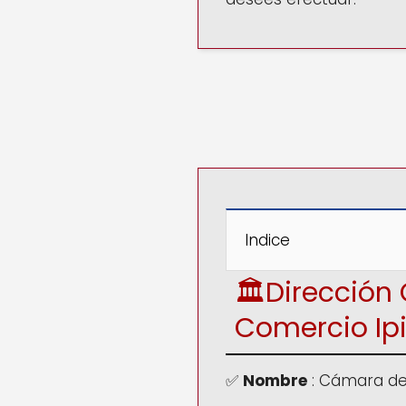
Indice
🏛️Direcció
Comercio
Ip
✅
Nombre
: Cámara de