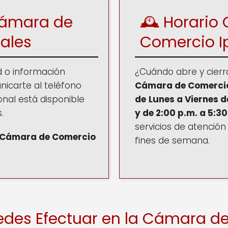
Cámara de
🕰️ Horari
ales
Comercio
I
d o información
¿Cuándo abre y cier
nicarte al teléfono
Cámara de Comercio
onal está disponible
de
Lunes a Viernes d
.
y de 2:00 p.m. a 5:3
servicios de atención 
e Cámara de Comercio
fines de semana.
5
edes Efectuar en la Cámara d