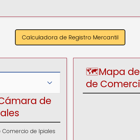
Calculadora de Registro Mercantil
🗺️Mapa de
de Comerc
n Cámara de
iales
 Comercio de Ipiales