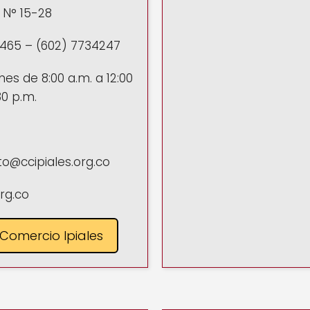
1 N° 15-28
2465 – (602) 7734247
es de 8:00 a.m. a 12:00
30 p.m.
to@ccipiales.org.co
org.co
Comercio Ipiales