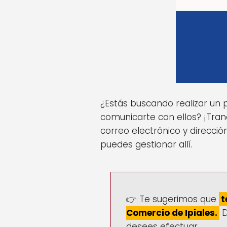
¿Estás buscando realizar un
comunicarte con ellos? ¡Tran
correo electrónico y direcci
puedes gestionar allí.
👉 Te sugerimos que
t
Comercio de Ipiales.
D
desees efectuar.