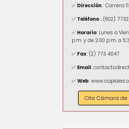
✅
Dirección
:
Carrera 1
✅
Teléfono
:
(602) 773
✅
Horario
:
Lunes a Viern
p.m. y de 2:00 p.m. a 5:
✅
Fax
:
(2) 773 4047
✅
Email
: contactodirec
✅
Web
: www.ccipiales.
Cita Cámara de 