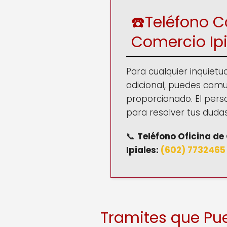
☎️Teléfono 
Comercio Ipi
Para cualquier inquietu
adicional, puedes comu
proporcionado. El pers
para resolver tus dudas
📞
Teléfono
Oficina d
Ipiales
:
(602) 773246
Tramites que Pu