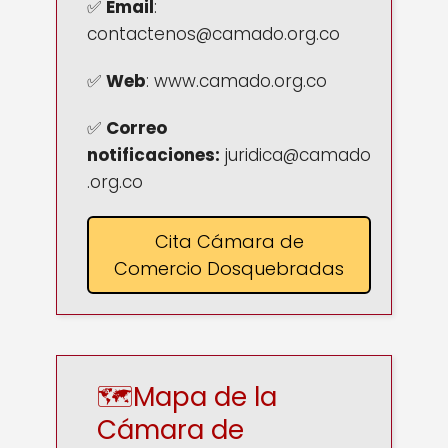
✅
Email
:
contactenos@camado.org.co
✅
Web
: www.camado.org.co
✅
Correo
notificaciones:
juridica@camado
.org.co
Cita Cámara de
Comercio Dosquebradas
🗺️Mapa de la
Cámara de